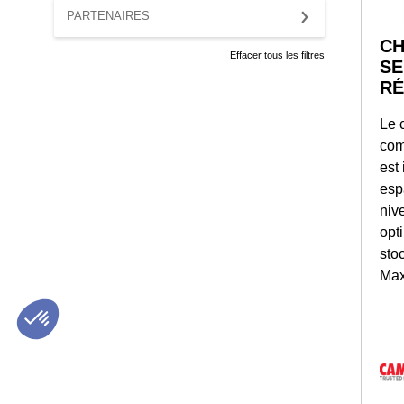
PARTENAIRES
CH
Effacer tous les filtres
SE
RÉ
Le 
com
est 
esp
niv
opt
sto
Max