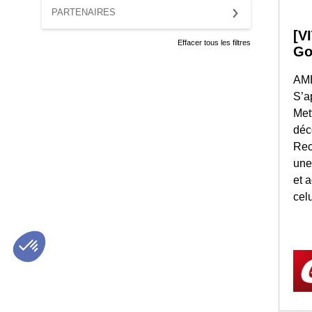
PARTENAIRES
[V
Effacer tous les filtres
Go
AM
S’a
Met
déc
Rec
une
et 
celu