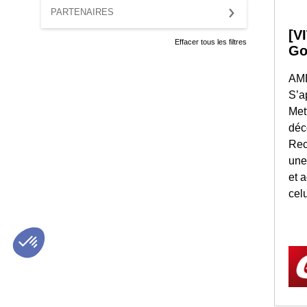
PARTENAIRES
[V
Effacer tous les filtres
Go
AM
S’a
Met
déc
Rec
une
et 
celu