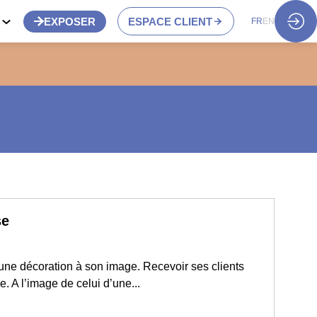
S
EXPOSER
ESPACE CLIENT
FR
EN
se
une décoration à son image. Recevoir ses clients
 A l’image de celui d’une...