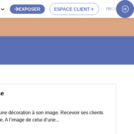
S
EXPOSER
ESPACE CLIENT
FR
EN
se
une décoration à son image. Recevoir ses clients
 A l’image de celui d’une...