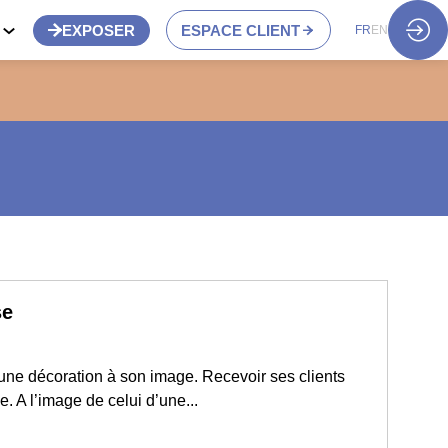
S
EXPOSER
ESPACE CLIENT
FR
EN
se
une décoration à son image. Recevoir ses clients
 A l’image de celui d’une...