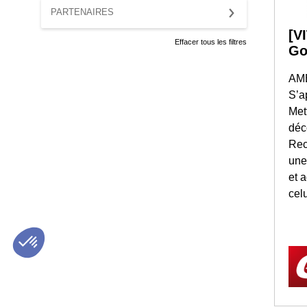
PARTENAIRES
[V
Effacer tous les filtres
Go
AM
S’a
Met
déc
Rec
une
et 
celu