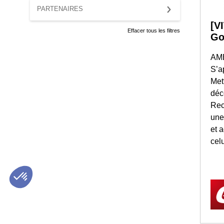
PARTENAIRES
[V
Effacer tous les filtres
Go
AM
S’a
Met
déc
Rec
une
et 
celu