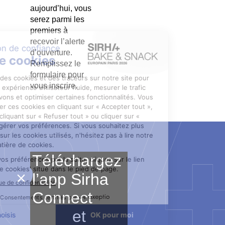
aujourd’hui, vous
serez parmi les
premiers à
recevoir l’alerte
d’ouverture.
Remplissez le
formulaire pour
vous inscrire.
Téléchargez
l’app Sirha
Connect
et