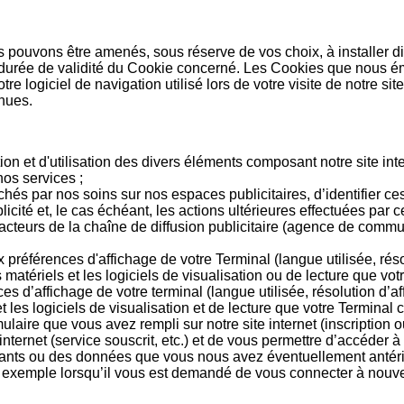
s pouvons être amenés, sous réserve de vos choix, à installer 
 durée de validité du Cookie concerné. Les Cookies que nous éme
e logiciel de navigation utilisé lors de votre visite de notre sit
enues.
tion et d'utilisation des divers éléments composant notre site int
nos services ;
chés par nos soins sur nos espaces publicitaires, d’identifier ces
icité et, le cas échéant, les actions ultérieures effectuées par
cteurs de la chaîne de diffusion publicitaire (agence de communi
x préférences d'affichage de votre Terminal (langue utilisée, résol
es matériels et les logiciels de visualisation ou de lecture que vo
 d’affichage de votre terminal (langue utilisée, résolution d’aff
 et les logiciels de visualisation et de lecture que votre Terminal 
ulaire que vous avez rempli sur notre site internet (inscription
internet (service souscrit, etc.) et de vous permettre d’accéder 
tifiants ou des données que vous nous avez éventuellement antér
 exemple lorsqu’il vous est demandé de vous connecter à nouve