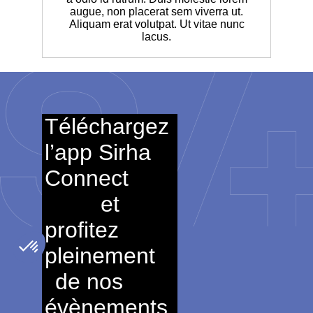
augue, non placerat sem viverra ut.
Aliquam erat volutpat. Ut vitae nunc
lacus.
Téléchargez
l’app Sirha
Connect
et
profitez
pleinement
de nos
évènements.