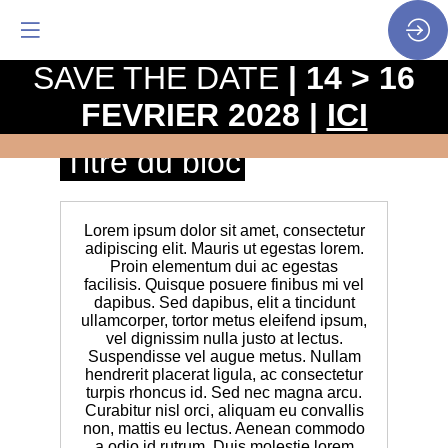
SAVE THE DATE
| 14 > 16
FEVRIER 2028 |
ICI
Pré-titre
Titre du bloc
Lorem ipsum dolor sit amet, consectetur
adipiscing elit. Mauris ut egestas lorem.
Proin elementum dui ac egestas
facilisis. Quisque posuere finibus mi vel
dapibus. Sed dapibus, elit a tincidunt
ullamcorper, tortor metus eleifend ipsum,
vel dignissim nulla justo at lectus.
Suspendisse vel augue metus. Nullam
hendrerit placerat ligula, ac consectetur
turpis rhoncus id. Sed nec magna arcu.
Curabitur nisl orci, aliquam eu convallis
non, mattis eu lectus. Aenean commodo
a odio id rutrum. Duis molestie lorem