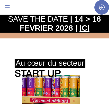
SAVE THE DATE
| 14 > 16
FEVRIER 2028 |
ICI
LA PROGrammation
• Secteurs & pôles • Start
Up
Au cœur du secteur