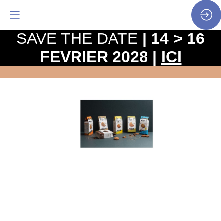
SAVE THE DATE
| 14 > 16
FEVRIER 2028 |
ICI
Kignon
gamme
sucrée
150g
Site
Web