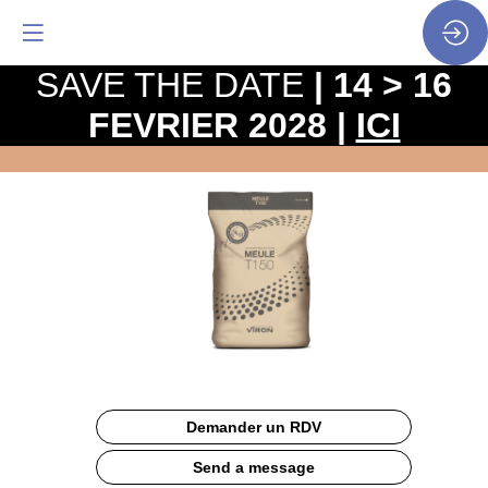
SAVE THE DATE
| 14 > 16
FEVRIER 2028 |
ICI
FARINE
MEULE
150
Description
Demander un RDV
Farine
de
Send a message
meule