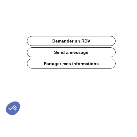
sur-
stock.
Description
Demander un RDV
Pas
Perdu
Send a message
accompagne
les
Partager mes informations
boulangeries
industrielles
dans
la
valorisation
de
leurs
surplus
alimentaires.
Nous
proposons
un
service