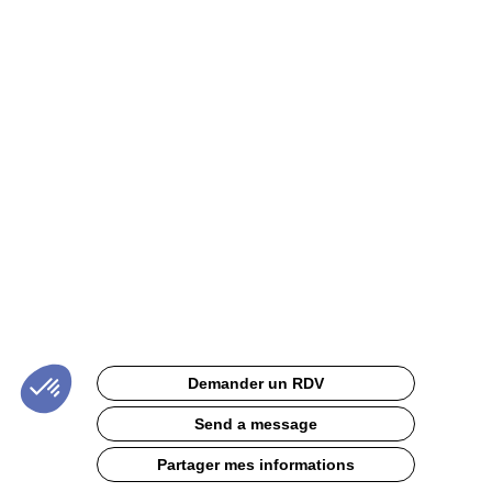
pour
vitrines
et
meubles
réfrigérées
Site
Web
Description
Demander un RDV
Les
réglettes
Send a message
porte-
étiquettes
Partager mes informations
à