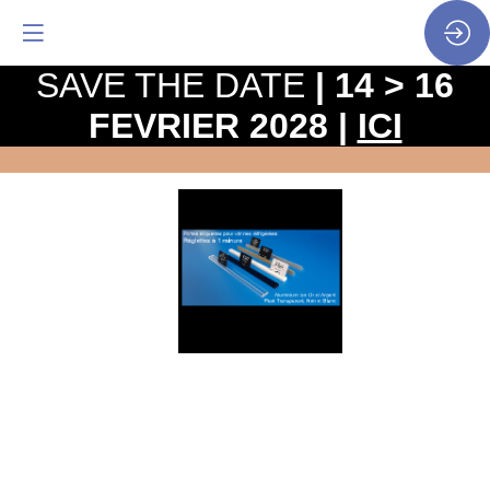
SAVE THE DATE
| 14 > 16
FEVRIER 2028 |
ICI
Réglettes
et
profils
porte-
étiquettes