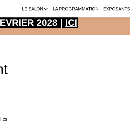
LE SALON
LA PROGRAMMATION
EXPOSANT
 FEVRIER 2028 |
ICI
nt
ics :