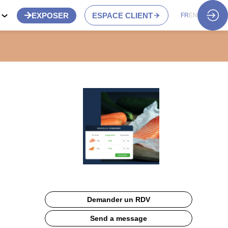
S
EXPOSER
ESPACE CLIENT
FR
EN
Demander un RDV
Send a message