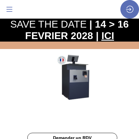
SAVE THE DATE
| 14 > 16
FEVRIER 2028 |
ICI
Monnayeur
CashMag
5R
Site
Web
Documentation
Description
Demander un RDV