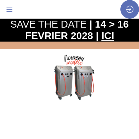
SAVE THE DATE
| 14 > 16
FEVRIER 2028 |
ICI
JELLY
EASY
I
&
II
Site