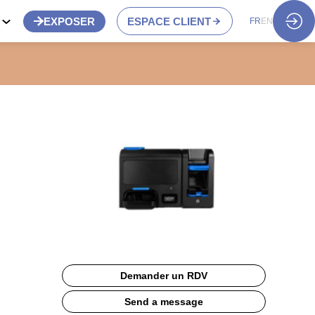
S
EXPOSER
ESPACE CLIENT
FR
EN
Demander un RDV
Send a message