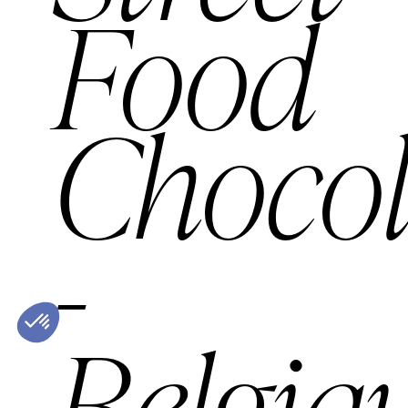
Food
Chocol
-
Belgiq