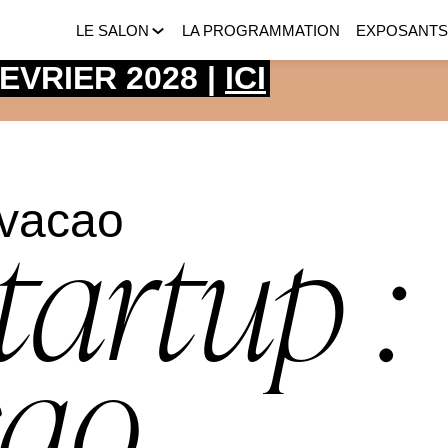
LE SALON
LA PROGRAMMATION
EXPOSANT
 FEVRIER 2028 |
ICI
avacao
tartup :
cao