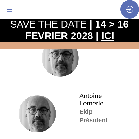
SAVE THE DATE
| 14 > 16
FEVRIER 2028 |
ICI
La
pro
•
AL
SP
•
Ant
Lem
Antoine
Lemerle
AL
Ekip
Président