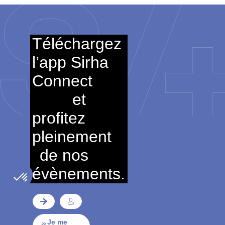
Téléchargez
l’app Sirha
Connect
et
profitez
pleinement
de nos
évènements.
Je me