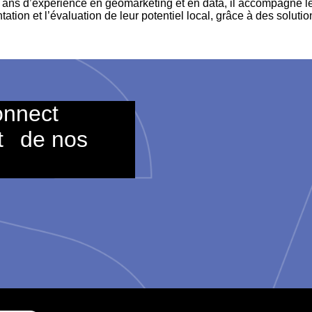
 ans d’expérience en géomarketing et en data, il accompagne le
ntation et l’évaluation de leur potentiel local, grâce à des sol
onnect
t
de nos