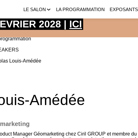
LE SALON
LA PROGRAMMATION
EXPOSANT
 FEVRIER 2028 |
ICI
programmation
EAKERS
olas
Louis-Amédée
ouis-Amédée
marketing
oduct Manager Géomarketing chez Ciril GROUP et membre du Co