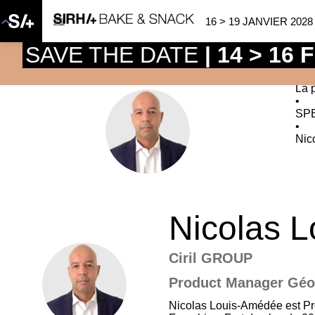
16 > 19 JANVIER 2028
SAVE THE DATE
| 14 > 16
La 
•
SP
NL
•
Nic
Nicolas
L
Ciril GROUP
NL
Product Manager Géo
Nicolas Louis-Amédée est Pr