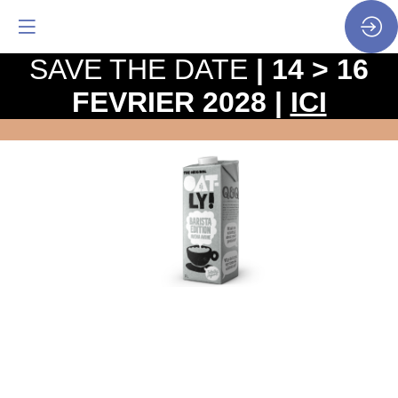
SAVE THE DATE
| 14 > 16
FEVRIER 2028 |
ICI
OATLY
BARISTA
EDITION
1L
Site
Web