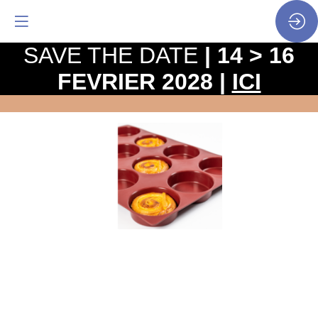
SAVE THE DATE
| 14 > 16
FEVRIER 2028 |
ICI
Moule
silicone
-
SILMAÉ
Site
Web