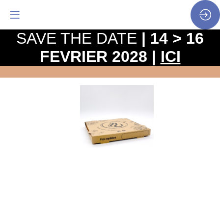
SAVE THE DATE
| 14 > 16
FEVRIER 2028 |
ICI
BOÎTE
À
PIZZA
PERSONNALISÉE
Site
Web