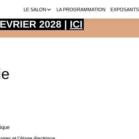
LE SALON
LA PROGRAMMATION
EXPOSANT
 FEVRIER 2028 |
ICI
ie
rique
aires et l’étage électrique