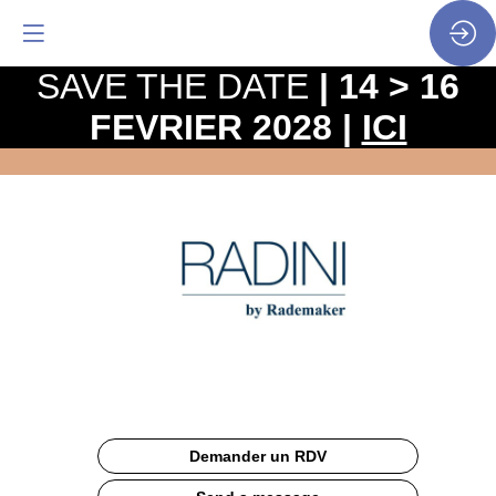
SAVE THE DATE
| 14 > 16
FEVRIER 2028 |
ICI
Les
solutions
Radini
Site
Web
Description
Demander un RDV
Radini