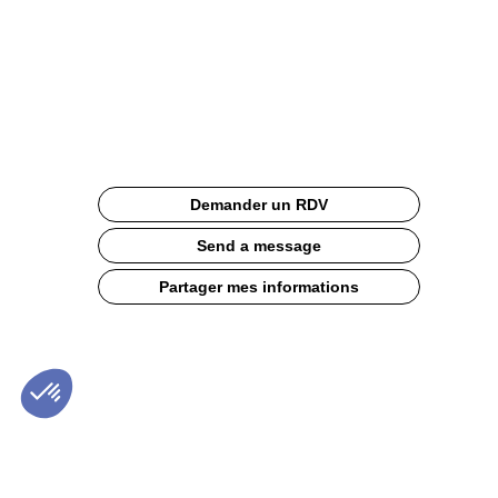
BY
GRANITA
Site
Web
Description
Demander un RDV
Sa
fontaine
Send a message
réfrigérée,
ses
Partager mes informations
8
bacs
de
stockage
et
son
support
à
sirops
offriront