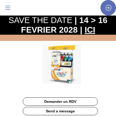
SAVE THE DATE
| 14 > 16
FEVRIER 2028 |
ICI
ILOT
GOURMAND
Site
Web
Description
Demander un RDV
Ce
chariot
Send a message
comprend