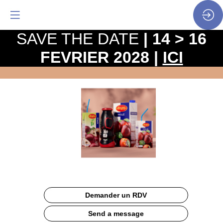
SAVE THE DATE
| 14 > 16
FEVRIER 2028 |
ICI
Frutti
Site
Web
Documentation
Description
Demander un RDV
Boisson
100%
Send a message
Jus