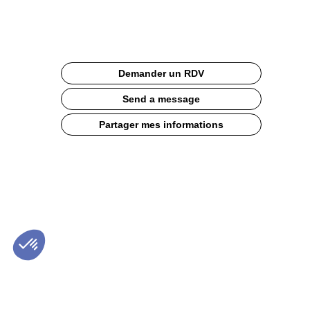
Web
Documentation
Description
Demander un RDV
Batteur-
mélangeur
Send a message
.
Commande
Partager mes informations
digitale.
Capacité
de
cuve
:
40
L.
Grille
de
sécurité
en
Inox
+
couvercle