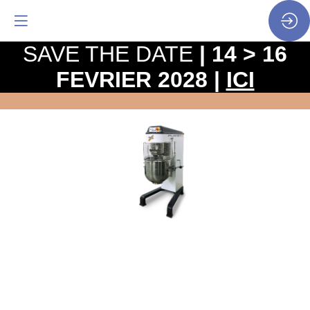
SAVE THE DATE
| 14 > 16
FEVRIER 2028 |
ICI
Planeto
//
Batteur-
mélangeur
digital
Site