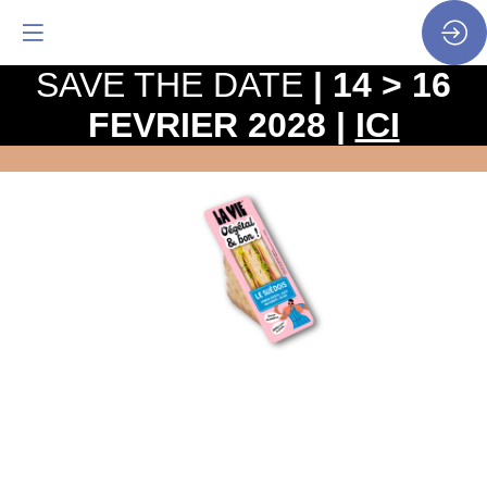
SAVE THE DATE
| 14 > 16
FEVRIER 2028 |
ICI
Sandwich
-
Le
Suédois
Site
Web