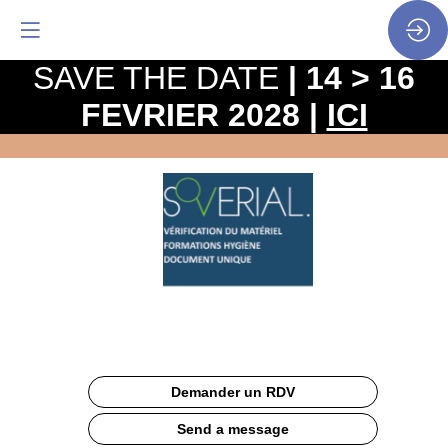
SAVE THE DATE
| 14 > 16
FEVRIER 2028 |
ICI
SOVERIAL
Site
Web
Documentation
Description
Demander un RDV
Présentation
et
Send a message
Prix