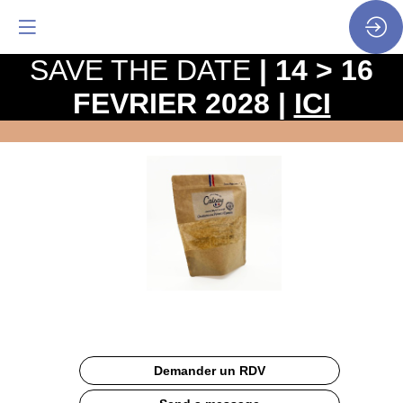
SAVE THE DATE
| 14 > 16
FEVRIER 2028 |
ICI
Sachet
Zip
personnalisé
Site
Web
Description
Demander un RDV
Le