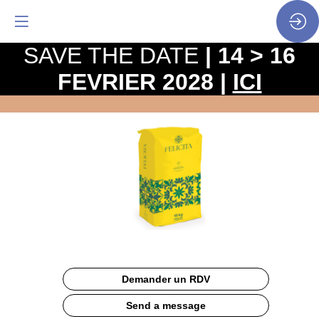
SAVE THE DATE
| 14 > 16
FEVRIER 2028 |
ICI
Felicita
Site
Web
Description
Demander un RDV
La
Felicita,
Send a message
un