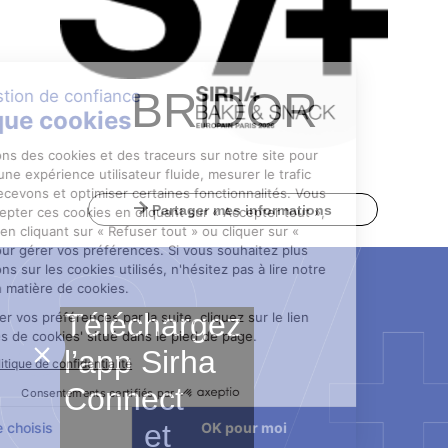
BRIDOR
Partager mes informations
Téléchargez
l’app Sirha
Connect
et