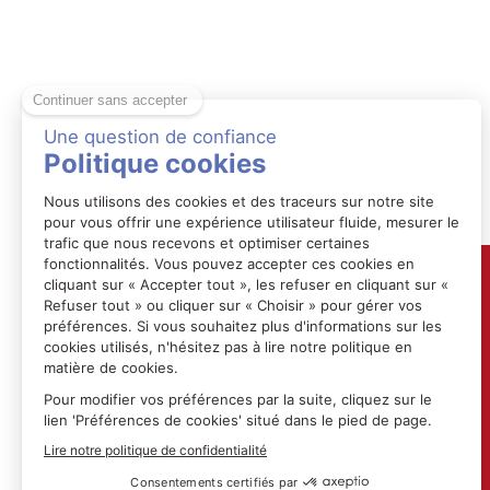
Les exposants
•
L2G