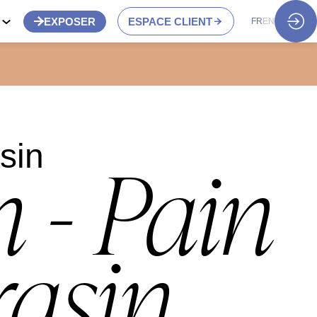
S
EXPOSER
ESPACE CLIENT
FR
EN
sin
 - Pain
rasin