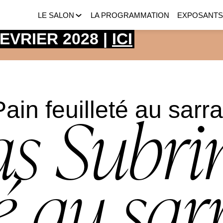
LE SALON
LA PROGRAMMATION
EXPOSANT
 FEVRIER 2028 |
ICI
in feuilleté au sarra
 Subrin
té au sar