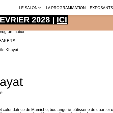
LE SALON
LA PROGRAMMATION
EXPOSANT
 FEVRIER 2028 |
ICI
programmation
EAKERS
ile
Khayat
ayat
e
et cofondatrice de Mamiche, boulangerie‑pâtisserie de quartier