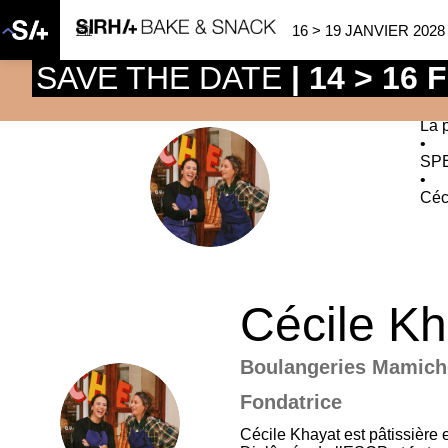
16 > 19 JANVIER 2028
SAVE THE DATE
| 14 > 16
La 
•
SP
CK
•
Céc
Cécile
Kh
Boulangeries Mamich
Fondatrice
CK
Cécile Khayat est pâtissière 