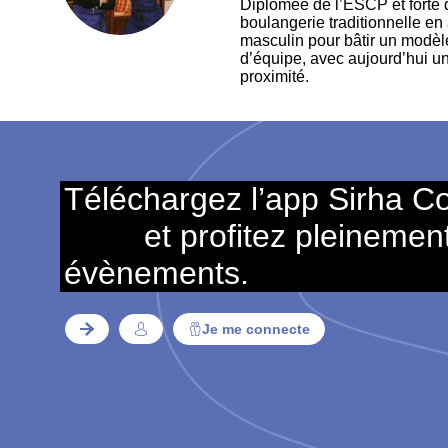
Diplômée de l’ESCP et forte d
boulangerie traditionnelle en 
masculin pour bâtir un modèle 
d’équipe, avec aujourd’hui u
proximité.
Téléchargez l’app Sirha C
et profitez pleinemen
évènements.
Je me connecte