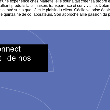
’une expérience chez Marlette, elle souhaitait créer sa propre
alliant produits faits maison, transparence et convivialité. Déte
centré sur la qualité et le plaisir du client. Cécile valorise ég
ne quinzaine de collaborateurs. Son approche allie passion du 
onnect
t
de nos