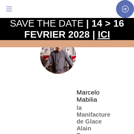
SAVE THE DATE
| 14 > 16
FEVRIER 2028 |
ICI
La
pro
•
MM
SP
•
Mar
Mab
Marcelo
Mabilia
la
Manifacture
de Glace
Alain