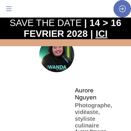
SAVE THE DATE
| 14 > 16
FEVRIER 2028 |
ICI
La
pro
•
AN
SP
•
Aur
Ngu
Aurore
Nguyen
Photographe,
vidéaste,
styliste
culinaire