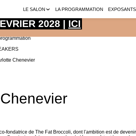
LE SALON
LA PROGRAMMATION
EXPOSANT
 FEVRIER 2028 |
ICI
programmation
EAKERS
rlotte
Chenevier
Chenevier
co-fondatrice de The Fat Broccoli, dont l'ambition est de deven