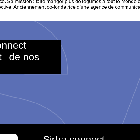
e. Sa mission : faire manger plus de légumes à tout le monde car
lective. Anciennement co-fondatrice d'une agence de communica
onnect
t
de nos
Sirha connect