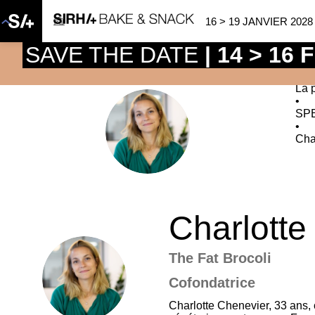
16 > 19 JANVIER 2028
SAVE THE DATE
| 14 > 16
La 
•
SP
CC
•
Cha
Charlotte
The Fat Brocoli
CC
Cofondatrice
Charlotte Chenevier, 33 ans, 