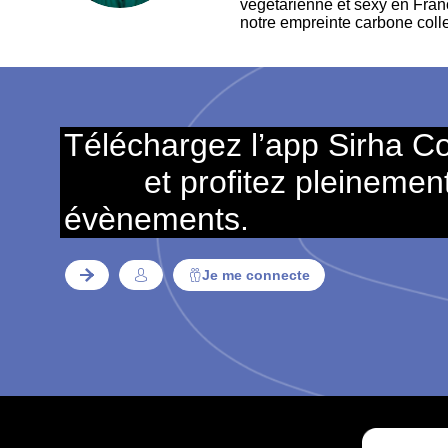
végétarienne et sexy en Franc
notre empreinte carbone col
Téléchargez l’app Sirha C
et profitez pleinemen
évènements.
Je me connecte