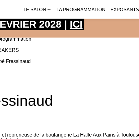
LE SALON
LA PROGRAMMATION
EXPOSANT
 FEVRIER 2028 |
ICI
programmation
EAKERS
oé
Fressinaud
essinaud
 et repreneuse de la boulangerie La Halle Aux Pains à Toulous