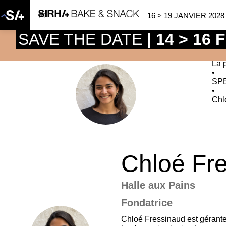
16 > 19 JANVIER 2028
SAVE THE DATE
| 14 > 16
La 
•
SP
CF
•
Chl
Chloé
Fr
Halle aux Pains
Fondatrice
Chloé Fressinaud est gérante