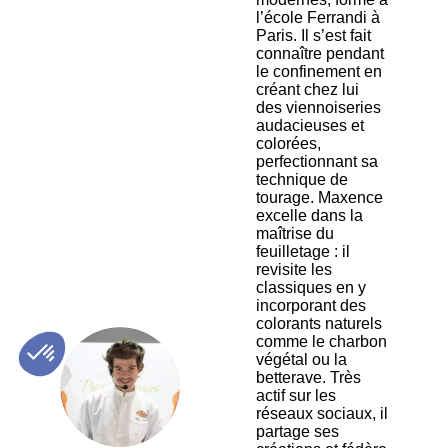
l’école Ferrandi à
Paris. Il s’est fait
connaître pendant
le confinement en
créant chez lui
des viennoiseries
audacieuses et
colorées,
perfectionnant sa
technique de
tourage. Maxence
excelle dans la
maîtrise du
feuilletage : il
revisite les
classiques en y
incorporant des
colorants naturels
comme le charbon
végétal ou la
ML
betterave. Très
actif sur les
réseaux sociaux, il
partage ses