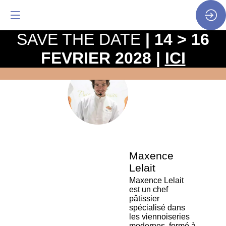
SAVE THE DATE
| 14 > 16
FEVRIER 2028 |
ICI
La
pro
•
ML
SP
•
Max
Lela
Maxence
Lelait
Maxence Lelait
est un chef
pâtissier
spécialisé dans
les viennoiseries
modernes, formé à