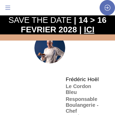
SAVE THE DATE
| 14 > 16
FEVRIER 2028 |
ICI
La
pro
FH
•
SP
•
Fré
Frédéric
Hoël
Le Cordon
Bleu
Responsable
Boulangerie -
Chef