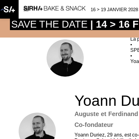
16 > 19 JANVIER 2028
SAVE THE DATE
| 14 > 16
La 
•
SP
YD
•
Yoa
Yoann
Du
Auguste et Ferdinand
Co-fondateur
YD
Yoann Duriez, 29 ans, est co