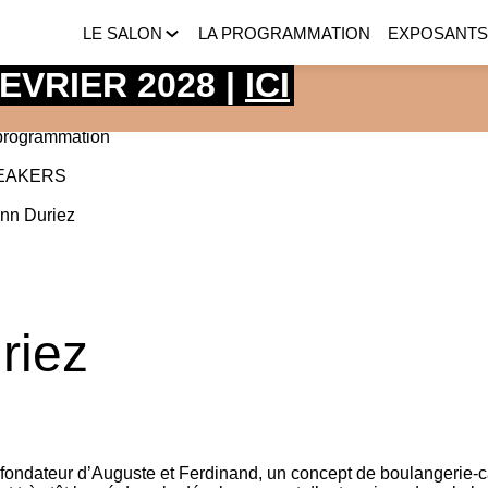
LE SALON
LA PROGRAMMATION
EXPOSANT
 FEVRIER 2028 |
ICI
programmation
EAKERS
nn
Duriez
riez
-fondateur d’Auguste et Ferdinand, un concept de boulangerie-c