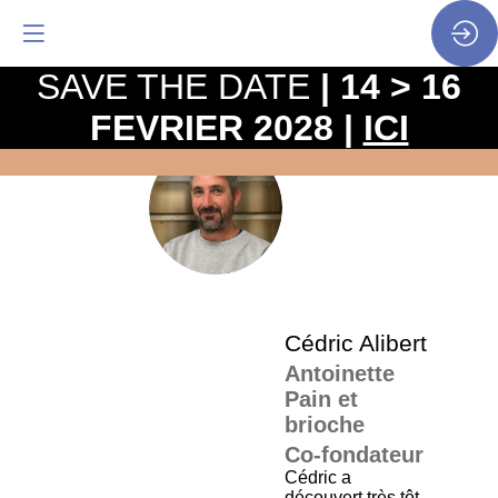
SAVE THE DATE
| 14 > 16
FEVRIER 2028 |
ICI
La
pro
CA
•
SP
•
Céd
Cédric
Alibert
Antoinette
Pain et
brioche
Co-fondateur
Cédric a
découvert très tôt