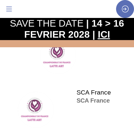
SAVE THE DATE
| 14 > 16
FEVRIER 2028 |
ICI
La
pro
SF
•
SP
•
SCA
SCA France
SCA France
SF