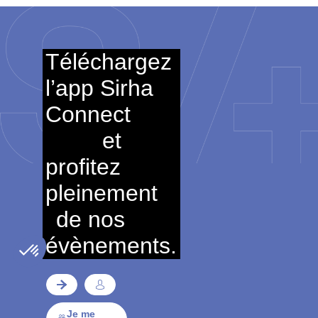
Téléchargez
l’app Sirha
Connect
et
profitez
pleinement
de nos
évènements.
Je me